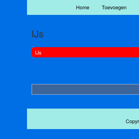
Home
Toevoegen
IJs
IJs
Copyr