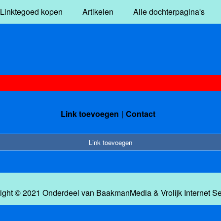
Linktegoed kopen
Artikelen
Alle dochterpagina's
Link toevoegen
Contact
Link toevoegen
ight © 2021 Onderdeel van
BaakmanMedia
&
Vrolijk Internet S