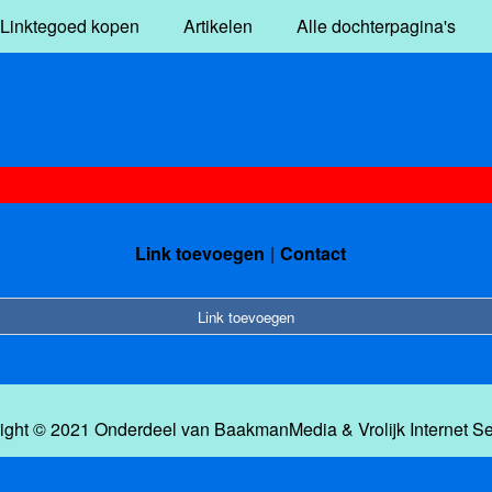
Linktegoed kopen
Artikelen
Alle dochterpagina's
Link toevoegen
Contact
Link toevoegen
ight © 2021 Onderdeel van
BaakmanMedia
&
Vrolijk Internet S